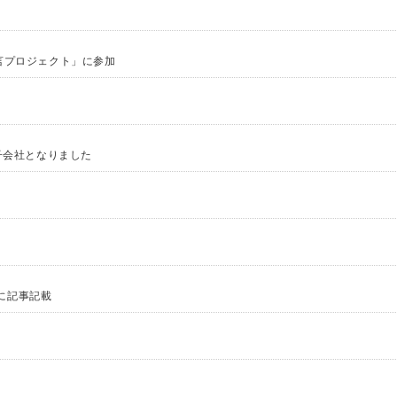
た
言プロジェクト」に参加
子会社となりました
た
た
に記事記載